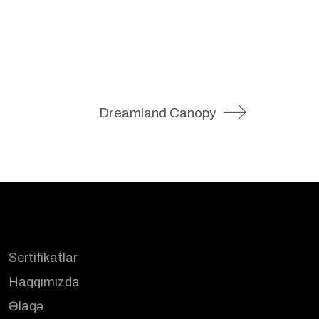
Dreamland Canopy
Sertifikatlar
Haqqımızda
Əlaqə