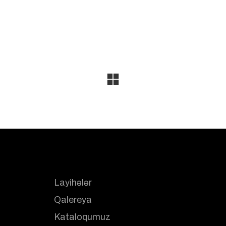
Layihələr
Qalereya
Kataloqumuz