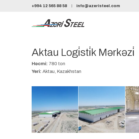
+994 12 565 88 58
info@azeristeel.com
Aktau Logi̇sti̇k Mərkəzi̇
Həcmi:
780 ton
Yeri:
Aktau, Kazakhstan