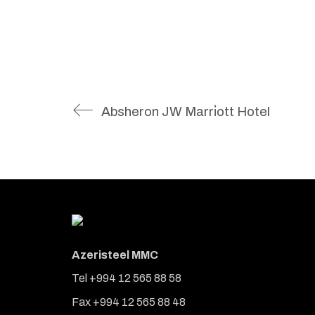
Absheron JW Marri̇ott Hotel
Azeristeel MMC
Tel +994 12 565 88 58
Fax +994 12 565 88 48