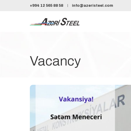
+994 12 565 88 58
info@azeristeel.com
Vacancy
Vakan
İş təcrübəsi
Koman
Məsuliyyətlilik, dəqiqlik, operativlik və pr
İş şəraiti: Nahar, xüsusi geyim şir