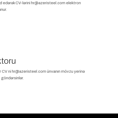
edərək CV-lərini hr@azeristeel.com elektron
nur.
toru
ər CV ni hr@azeristeel.com ünvanın mövzu yerinə
göndərsinlər.