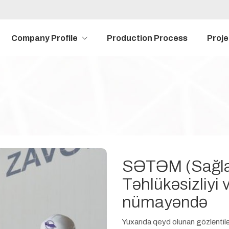
Company Profile
Production Process
Proje
SƏTƏM (Sağla
siya detalları
Təhlükəsizliyi 
nin olması üstünlükdür.
nümayəndə
dada işləmə bacarığı.
oblemi həll etmə bacarığı
Yuxarıda qeyd olunan gözlənti
kət tərəfindən qarşılanır