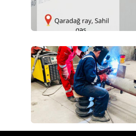
Qeyd: Sahil, Lökbatan, Sənqəçal, Ümüd, 
sak
Vakan
Vakansi
Qeyd: Sahil, Lökbatan, Səngəçal, Ümüd, 
sak