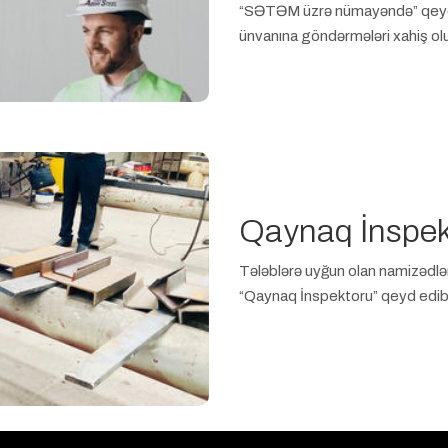
“SƏTƏM üzrə nümayəndə” qeyd 
İş saatı: 08:00-17:00
İstirahət günləri: Bazar
ünvanına göndərmələri xahiş olu
Qobustan , Ələt qəsəbə
inlərinə üstünlük verilir.
Qaynaq İnspek
siya detalları
Tələblərə uyğun olan namizədl
ya: Qaynaq inspektoru
İş saatı: 08:00-17:00
“Qaynaq İnspektoru” qeyd edib 
İstirahət günləri: Bazar
Ələt, Qobustan qəsəbə
inlərinə üstünlük verilir.