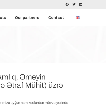
cts
Our partners
Contact
mlıq, Əməyin
və Ətraf Mühit) üzrə
lərimizə uyğun namizədlərdən mövzu yerində